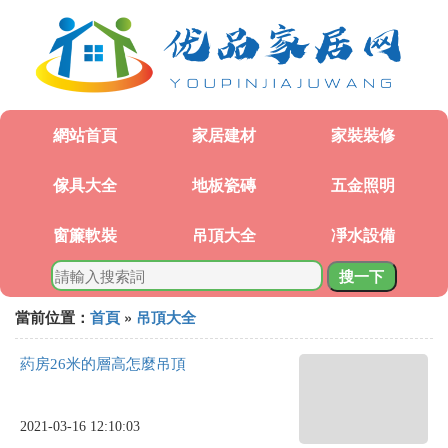
網站首頁
家居建材
家裝裝修
傢具大全
地板瓷磚
五金照明
窗簾軟裝
吊頂大全
凈水設備
搜一下
當前位置：
首頁
»
吊頂大全
葯房26米的層高怎麼吊頂
2021-03-16 12:10:03