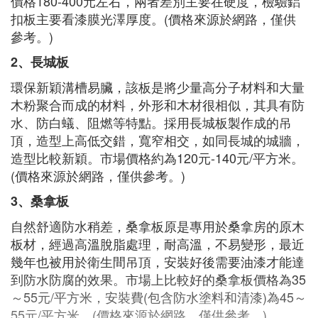
價格180-400元左右，兩者差別主要在硬度，檢驗鋁
扣板主要看漆膜光澤厚度。(價格來源於網路，僅供
參考。)
2、長城板
環保新穎溝槽易臟，該板是將少量高分子材料和大量
木粉聚合而成的材料，外形和木材很相似，其具有防
水、防白蟻、阻燃等特點。採用長城板製作成的吊
頂，造型上高低交錯，寬窄相交，如同長城的城牆，
造型比較新穎。市場價格約為120元-140元/平方米。
(價格來源於網路，僅供參考。)
3、桑拿板
自然舒適防水稍差，桑拿板原是專用於桑拿房的原木
板材，經過高溫脫脂處理，耐高溫，不易變形，最近
幾年也被用於衛生間吊頂，安裝好後需要油漆才能達
到防水防腐的效果。市場上比較好的桑拿板價格為35
～55元/平方米，安裝費(包含防水塗料和清漆)為45～
55元/平方米。(價格來源於網路，僅供參考。)