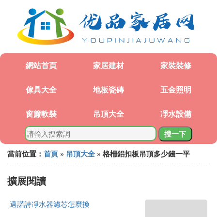
網站首頁
家居建材
家裝裝修
傢具大全
地板瓷磚
五金照明
窗簾軟裝
吊頂大全
凈水設備
搜一下
當前位置：
首頁
»
吊頂大全
» 格柵鋁扣板吊頂多少錢一平
擴展閱讀
邁諾詩凈水器濾芯怎麼換