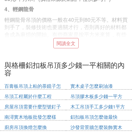
4、輕鋼龍骨
輕鋼龍骨吊頂的價格一般在40元到80元不等。材料買
到手了，裝修技術也要過關才行，否則再好的材料都
會成為麻煩的開始。有些商家是按平方米來算，有些
是按材料的板塊數來算，當然大部分還是按平方來算
閱讀全文
了。(價格來源於網路，僅供參考。)
5、石膏板
與格柵鋁扣板吊頂多少錢一平相關的內
石膏板平棚吊頂大約40元(價格來源於網路，僅供參
容
考。);
百膏板吊頂上粘的荼鏡子怎
實木桌子怎麼刷油漆
石膏板平棚拉縫大約45元(價格來源於網路，僅供參
麼固定
考。);
吊頂工程屬於什麼工程
吊頂膠木板多少錢一平方
石膏板層級直線吊頂二級大約45元(價格來源於網
房屋吊頂需要什麼型號釘子
木工吊頂手工多少錢1平方
路，僅供參考。);
南潯實木地板批發怎麼樣
鋁扣板吊頂怎麼做最快
石膏板層級直線吊頂三級大約50元(價格來源於網
廚房吊頂換燈怎麼換
沙發背景牆怎麼裝飾實木
路，僅供參考。);