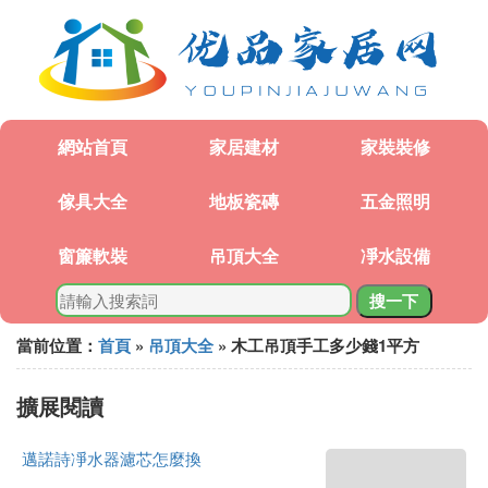
網站首頁
家居建材
家裝裝修
傢具大全
地板瓷磚
五金照明
窗簾軟裝
吊頂大全
凈水設備
搜一下
當前位置：
首頁
»
吊頂大全
» 木工吊頂手工多少錢1平方
擴展閱讀
邁諾詩凈水器濾芯怎麼換