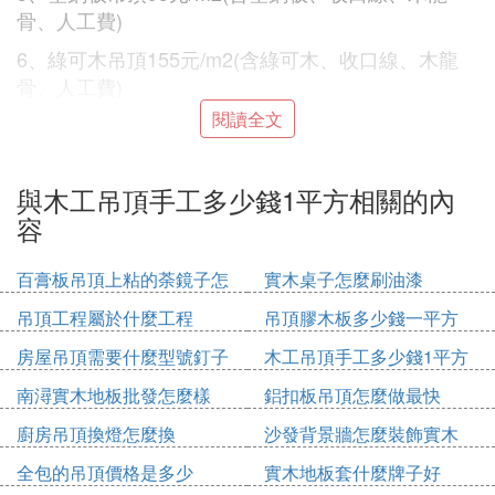
骨、人工費)
6、綠可木吊頂155元/m2(含綠可木、收口線、木龍
骨、人工費)
閱讀全文
與木工吊頂手工多少錢1平方相關的內
裝修木工多少錢一天
容
不同的地方，木工的工資情況不同，有些地方的木工
工資按照裝修面積來計算，而有些地方則按天計算木
百膏板吊頂上粘的荼鏡子怎
實木桌子怎麼刷油漆
工工資。各地的城市消費水平不同，木工工資的價格
麼固定
吊頂工程屬於什麼工程
吊頂膠木板多少錢一平方
也不同，像是北京、上海這樣的大城市的木工工資就
會高一點，像浙江杭州、寧波等地的木工工資也在30
房屋吊頂需要什麼型號釘子
木工吊頂手工多少錢1平方
0到500元/天，深圳的木工工資也在木工工資400-600
南潯實木地板批發怎麼樣
鋁扣板吊頂怎麼做最快
元/天之間。
廚房吊頂換燈怎麼換
沙發背景牆怎麼裝飾實木
當然木工的工資還和木工的技術以及入行時間有關，
一些具有十幾年經驗的木工師傅的價格自然是木工中
全包的吊頂價格是多少
實木地板套什麼牌子好