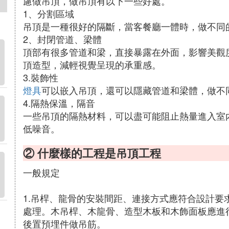
慮做吊頂，做吊頂有以下一些好處。
1、分割區域
吊頂是一種很好的隔斷，當客餐廳一體時，做不同
2、封閉管道、梁體
頂部有很多管道和梁，直接暴露在外面，影響美觀
頂造型，減輕視覺呈現的承重感。
3.裝飾性
燈具
可以嵌入吊頂，還可以隱藏管道和梁體，做不
4.隔熱保溫，隔音
一些吊頂的隔熱材料，可以盡可能阻止熱量進入室
低噪音。
② 什麼樣的工程是吊頂工程
一般規定
1.吊桿、龍骨的安裝間距、連接方式應符合設計要
處理。木吊桿、木龍骨、造型木板和木飾面板應進
後置預埋件做吊筋。