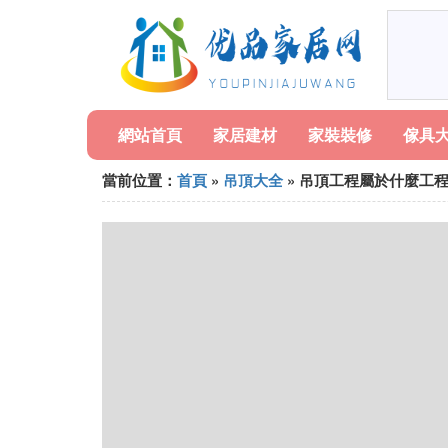
網站首頁
家居建材
家裝裝修
傢具
當前位置：
首頁
»
吊頂大全
» 吊頂工程屬於什麼工