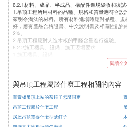
6.2.1材料、成品、半成品、構配件進場驗收和復
1.吊頂工程所用材料的品種、規格和質量應符合設
家明令淘汰的材料。所有材料進場時應對品種、規
好，應有產品合格證書、中文說明書及相關性能的
2%。
2.吊頂工程應對人造木板的甲醛含量進行復驗。
6.2.2施工機具、設備、施工現場要求
1.施工機具、設備
電鋸、電錘、型材切割機、射釘槍、手電筒鑽、手
閱讀全
鋼尺、鋼水平等。
2.施工現場要求
基體或基層的質量驗收合格後，管道、設備、電氣
與吊頂工程屬於什麼工程相關的內容
件。
百膏板吊頂上粘的荼鏡子怎麼固定
施工工藝
吊頂工程屬於什麼工程
房屋吊頂需要什麼型號釘子
1工藝流程
南潯實木地板批發怎麼樣