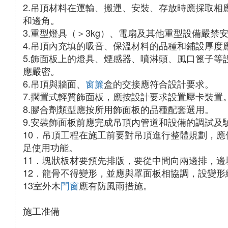
2.吊頂材料在運輸、搬運、安裝、存放時應採取相
和邊角。
3.重型燈具（＞3kg）、電扇及其他重型設備嚴禁
4.吊頂內充填的吸音、保溫材料的品種和鋪設厚度
5.飾面板上的燈具、煙感器、噴淋頭、風口篦子等
應嚴密。
6.吊頂與牆面、
窗簾
盒的交接應符合設計要求。
7.擱置式輕質飾面板，應按設計要求設置壓卡裝置
8.膠合劑類型應按所用飾面板的品種配套選用。
9.安裝飾面板前應完成吊頂內管道和設備的調試及
10．吊頂工程在施工前要對吊頂進行整體規劃，
足使用功能。
11．塊狀板材要預先排版，要從中間向兩邊排，邊塊
12．龍骨不得變形，並應與罩面板相協調，設變形
13室外木
門窗
應有防風雨措施。
施工准備