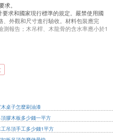
試要求。
計要求和國家現行標準的規定。嚴禁使用國
格、外觀和尺寸進行驗收。材料包裝應完
檢測報告；木吊桿、木龍骨的含水率應小於1
鋸、手刨子、鉗子、螺絲刀、扳子、方尺、
文
等的安裝及調試基本完成後，方具備施工條
實木桌子怎麼刷油漆
吊頂膠木板多少錢一平方
木工吊頂手工多少錢1平方
鋁扣板吊頂怎麼做最快