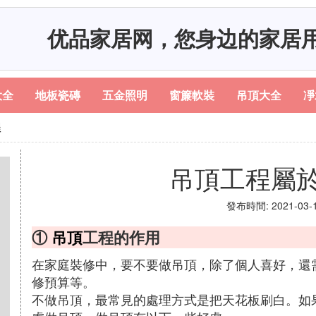
优品家居网，您身边的家居
大全
地板瓷磚
五金照明
窗簾軟裝
吊頂大全
凈
程
吊頂工程屬
發布時間: 2021-03-16
①
吊頂
工程的作用
在家庭裝修中，要不要做吊頂，除了個人喜好，還
修預算等。
不做吊頂，最常見的處理方式是把天花板刷白。如果