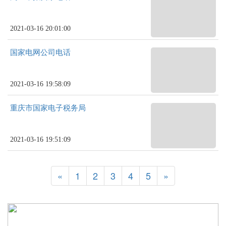
2021-03-16 20:01:00
国家电网公司电话
2021-03-16 19:58:09
重庆市国家电子税务局
2021-03-16 19:51:09
«
1
2
3
4
5
»