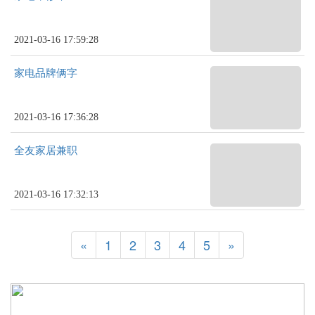
2021-03-16 17:59:28
家电品牌俩字
2021-03-16 17:36:28
全友家居兼职
2021-03-16 17:32:13
«
1
2
3
4
5
»