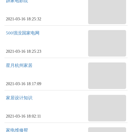
薜家电影院
2021-03-16 18:25:32
500强没国家电网
2021-03-16 18:25:23
星月杭州家居
2021-03-16 18:17:09
家居设计知识
2021-03-16 18:02:11
家电维修帮