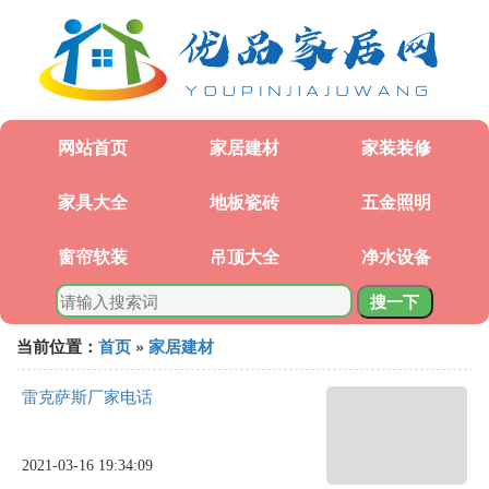
网站首页
家居建材
家装装修
家具大全
地板瓷砖
五金照明
窗帘软装
吊顶大全
净水设备
搜一下
当前位置：
首页
»
家居建材
雷克萨斯厂家电话
2021-03-16 19:34:09