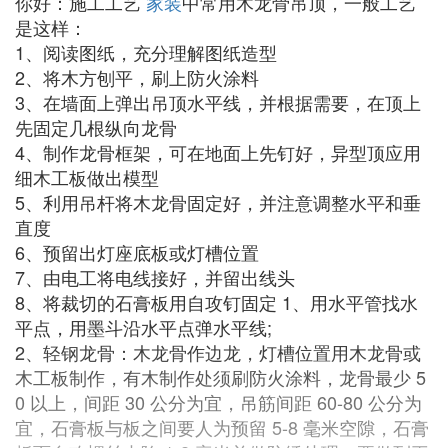
你好：施工工艺
家装
中常用木龙骨吊顶，一般工艺
是这样：
1、阅读图纸，充分理解图纸造型
2、将木方刨平，刷上防火涂料
3、在墙面上弹出吊顶水平线，并根据需要，在顶上
先固定几根纵向龙骨
4、制作龙骨框架，可在地面上先钉好，异型顶应用
细木工板做出模型
5、利用吊杆将木龙骨固定好，并注意调整水平和垂
直度
6、预留出灯座底板或灯槽位置
7、由电工将电线接好，并留出线头
8、将裁切的石膏板用自攻钉固定 1、用水平管找水
平点，用墨斗沿水平点弹水平线;
2、轻钢龙骨：木龙骨作边龙，灯槽位置用木龙骨或
木工板制作，有木制作处须刷防火涂料，龙骨最少 5
0 以上，间距 30 公分为宜，吊筋间距 60-80 公分为
宜，石膏板与板之间要人为预留 5-8 毫米空隙，石膏