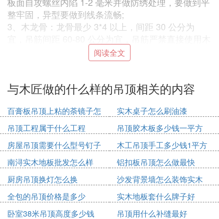
板面自攻螺丝内陷 1-2 毫米并做防绣处理，要做到平
整牢固，异型要做到线条流畅;
3、木龙骨：龙骨最少 3*4 以上，间距 30 公分为
宜，吊筋间距 60-80 公分为宜，吊筋严禁直接使用木
楔状钉到顶上，刷严密防火涂料直到看不见木龙骨颜
阅读全文
色为止，龙骨上蒙一层足尺柳桉芯九厘板后再上石膏
板，石膏板与板之间要人为预留 5-8 毫米空隙，石膏
与木匠做的什么样的吊顶相关的内容
板面自攻螺丝内陷 1-2 毫米并做防绣处理，要做到平
整牢固，异型要做到线条流畅;
百膏板吊顶上粘的荼镜子怎
实木桌子怎么刷油漆
4、铝扣板：严格要求水平，轻钢龙骨卡口齿要对
么固定
齐，龙骨间距 50 以内，吊筋间距 60-80 公分为宜，
吊顶工程属于什么工程
吊顶胶木板多少钱一平方
上板时手要轻，以免将板面按出坑来，边条与
瓷砖
接
房屋吊顶需要什么型号钉子
木工吊顶手工多少钱1平方
触处不严实的要用密封胶打严实;
5、铝塑板：木龙骨最少 3*4 以上，间距 30 公分为
南浔实木地板批发怎么样
铝扣板吊顶怎么做最快
宜，吊筋间距 60-80 公分为宜，刷严密防火涂料，龙
厨房吊顶换灯怎么换
沙发背景墙怎么装饰实木
骨上蒙一层足尺柳桉芯九厘板后再用万能胶粘贴铝塑
全包的吊顶价格是多少
实木地板套什么牌子好
板，铝塑板与板之间要人为预留 3-4 毫米空隙，已备
填充其他色彩起到分格的效果，要做到平整牢固，异
卧室38米吊顶高度多少钱
吊顶用什么补缝最好