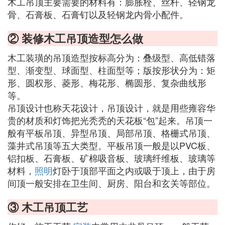
木工吊顶主要需要的材料有：膨胀栓、丝杆、轻钢龙
骨、石膏板、石膏钉以及轻钢龙内骨小配件。
② 装修木工吊顶造型怎么做
木工装璜的吊顶造型按标高分为：叠级型、高低错落
型、渐变型、球面型、柱面型等；版按形状分为：矩
形、圆权形、菱形、梅花形、椭圆形、复杂曲线形
等。
吊顶设计也称天花设计，吊顶设计，就是用些雍容华
贵的材质和灯饰把光秃秃的天花板“包”起来。吊顶一
般有平板吊顶、异型吊顶、局部吊顶、格栅式吊顶、
藻井式吊顶等五大类型。平板吊顶一般是以PVC板、
铝扣板、石膏板、矿棉吸音板、玻璃纤维板、玻璃等
材料，
照明
灯卧于顶部平面之内或吸于顶上，由于房
间顶一般安排在卫生间、厨房、阳台和玄关等部位。
③ 木工吊顶工艺