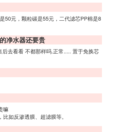
50元，颗粒碳是55元，二代滤芯PP棉是8
新的净水器还要贵
去看看 不都那样吗.正常..... 置于免换芯
贵嘛
，比如反渗透膜、超滤膜等。