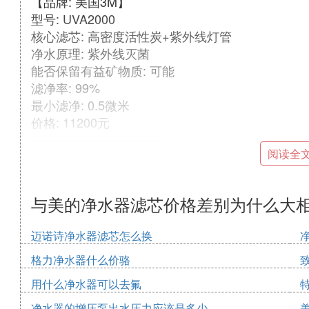
【品牌: 美国3M】
型号: UVA2000
核心滤芯: 高密度活性炭+紫外线灯管
净水原理: 紫外线灭菌
能否保留有益矿物质: 可能
滤净率: 99%
最小滤净: 0.5微米
价格: 11200元
--------------------------------
阅读全
【品牌: 美的】
型号: MRQ118-L
核心滤芯: Ro 膜
与美的净水器滤芯价格差别为什么大
净水原理: 反参透
能否保留有益矿物质: 否
迈诺诗净水器滤芯怎么换
滤净率: 92%
最小滤净: 0.5微米
格力净水器什么价骆
价格: 15988元
用什么净水器可以去氟
--------------------------------
净水器的增压泵出水压力应该是多少