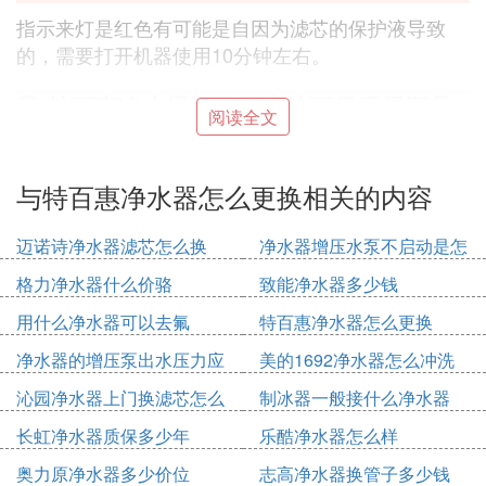
指示来灯是红色有可能是自因为滤芯的保护液导致
的，需要打开机器使用10分钟左右。
⑥ 特百惠净水器新换的电池可显示屏还是
阅读全文
不亮什么原因
1.看看接触电池的地方是不是不紧2.第二种情况就是
与特百惠净水器怎么更换相关的内容
保险丝坏了
迈诺诗净水器滤芯怎么换
净水器增压水泵不启动是怎
⑦ 特百惠净水器电池怎么装
么回事
格力净水器什么价骆
致能净水器多少钱
这个有说明书直接安装还是比较方便的，特百惠净水
用什么净水器可以去氟
特百惠净水器怎么更换
器经过美国NSF两项认证，但是不版能去除水中的铁
权锈，你可以问下卖家就知道。安利的益之源净水器
净水器的增压泵出水压力应
美的1692净水器怎么冲洗
经过美国NSF4项认证是目前全球唯一一台经过美国
该是多少
视频
沁园净水器上门换滤芯怎么
制冰器一般接什么净水器
NSF整机认证的，相对会更好一些。特百惠也算是中
收费
档的还不错。
长虹净水器质保多少年
乐酷净水器怎么样
奥力原净水器多少价位
志高净水器换管子多少钱