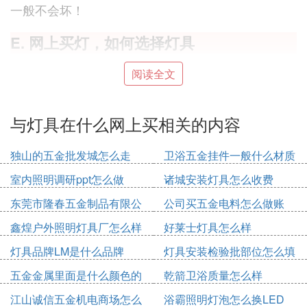
一般不会坏！
E. 网上买灯，如何选择灯具
网上买灯时选购灯具的技巧：首先选择一家值得信赖
阅读全文
的商家。推荐维赞灯饰
家居
！然后还要看灯具的款式
跟你家里的搭配不？看性价比高不高？售后保障这些
有没有？包不包安装！评论也可以当做参考！
与灯具在什么网上买相关的内容
F. 在网上买灯具找谁安装
独山的五金批发城怎么走
卫浴五金挂件一般什么材质
的好
一般网上卖灯具都不会包安装，都是快递送货上
室内照明调研ppt怎么做
诸城安装灯具怎么收费
门，买家可以找卖家询问如何安装，自己动手安
东莞市隆春五金制品有限公
公司买五金电料怎么做账
装。
司怎么样
鑫煌户外照明灯具厂怎么样
好莱士灯具怎么样
也可以在去当地的灯具城找师傅来安装，可以询
灯具品牌LM是什么品牌
灯具安装检验批部位怎么填
问商店店主介绍师傅即可。
五金金属里面是什么颜色的
乾箭卫浴质量怎么样
G. 灯具可以在网上买吗，网上买灯应该注
江山诚信五金机电商场怎么
浴霸照明灯泡怎么换LED