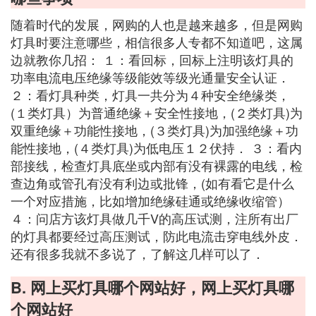
随着时代的发展，网购的人也是越来越多，但是网购
灯具时要注意哪些，相信很多人专都不知道吧，这属
边就教你几招： １：看回标，回标上注明该灯具的
功率电流电压绝缘等级能效等级光通量安全认证．
２：看灯具种类，灯具一共分为４种安全绝缘类，
(１类灯具）为普通绝缘＋安全性接地，(２类灯具)为
双重绝缘＋功能性接地，(３类灯具)为加强绝缘＋功
能性接地，(４类灯具)为低电压１２伏持． ３：看内
部接线，检查灯具底坐或内部有没有裸露的电线，检
查边角或管孔有没有利边或批锋，(如有看它是什么
一个对应措施，比如增加绝缘硅通或绝缘收缩管）
４：问店方该灯具做几千V的高压试测，注所有出厂
的灯具都要经过高压测试，防此电流击穿电线外皮．
还有很多我就不多说了，了解这几样可以了．
B. 网上买灯具哪个网站好，网上买灯具哪
个网站好