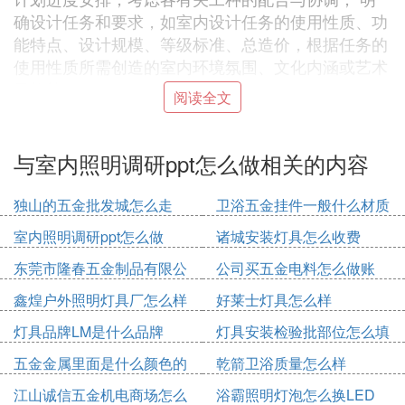
确设计任务和要求，如室内设计任务的使用性质、功
能特点、设计规模、等级标准、总造价，根据任务的
使用性质所需创造的室内环境氛围、文化内涵或艺术
风格等；
阅读全文
熟悉设计有关的规范和定额标准，收集分析必要的资
料和信息，包括对现场的调查踏勘以及对同类型实例
的参观等。
与室内照明调研ppt怎么做相关的内容
在签订合同或制定投标文件时，还包括设计进度安
排，设计费率标准，即室内设计收取业主设计费占室
独山的五金批发城怎么走
卫浴五金挂件一般什么材质
内装饰总投入资金的百分比。
的好
室内照明调研ppt怎么做
诸城安装灯具怎么收费
2、方案设计阶段
方案设计阶段是在设计准备阶段的基础上，进一步收
东莞市隆春五金制品有限公
公司买五金电料怎么做账
集、分析、运用与设计任务有关的资料与信息，构思
司怎么样
鑫煌户外照明灯具厂怎么样
好莱士灯具怎么样
立意，进行初步方案设计，深入设计，进行方案的分
灯具品牌LM是什么品牌
灯具安装检验批部位怎么填
析与比较。
确定初步设计方案，提供设计文件。室内初步方案的
五金金属里面是什么颜色的
乾箭卫浴质量怎么样
文件通常包括：
江山诚信五金机电商场怎么
浴霸照明灯泡怎么换LED