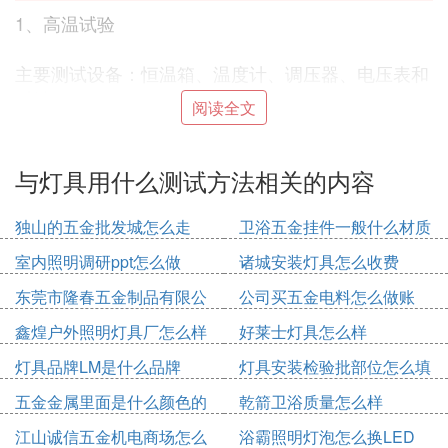
1、高温试验
主要测试设备：恒温箱、温度计、调压器、电压表和
时钟。
阅读全文
主要测试项目：高温低压启动、高温安全运行。
与灯具用什么测试方法相关的内容
测试数量：10个。
独山的五金批发城怎么走
卫浴五金挂件一般什么材质
测试方法：把待测灯具放进恒温箱，连接电路，把调
的好
室内照明调研ppt怎么做
诸城安装灯具怎么收费
压器的输出电压调至180V（调压器仅给待测灯具供
电），打开恒温箱电源，把温度设定在60℃，待箱
东莞市隆春五金制品有限公
公司买五金电料怎么做账
内的温度升至60℃时打开灯具的电源，观察灯具是
司怎么样
鑫煌户外照明灯具厂怎么样
好莱士灯具怎么样
否正常工作，然后把调压器升至250V，让其工作24
灯具品牌LM是什么品牌
灯具安装检验批部位怎么填
小时，观察实验结果。若发生灯具损坏材料受热变形
等异常现象时则该项实验为不合格。
五金金属里面是什么颜色的
乾箭卫浴质量怎么样
江山诚信五金机电商场怎么
浴霸照明灯泡怎么换LED