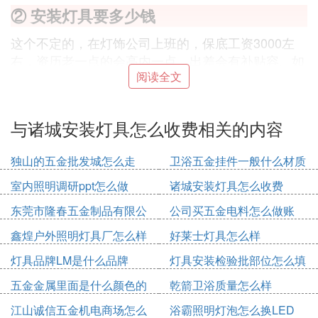
② 安装灯具要多少钱
这个不定的，在灯饰公司上班的，保底工资3000左
右，资历老一点的会高内一点，出差会有补贴容。如
阅读全文
果是打散工，室内灯饰工程安装的，出差省内一天20
0元（工作8小时），另加班1：1，吃住行，老板全负
责。户外高空灯具的，要高出许多，出差省外的会略
与诸城安装灯具怎么收费相关的内容
高一点。这是2014年的参考数值。
独山的五金批发城怎么走
卫浴五金挂件一般什么材质
③ 灯具安装如何收费具体点~什么灯什么价
的好
钱请赐教
室内照明调研ppt怎么做
诸城安装灯具怎么收费
东莞市隆春五金制品有限公
公司买五金电料怎么做账
看地域性的，有得是来按个算有源得按天算
司怎么样
鑫煌户外照明灯具厂怎么样
好莱士灯具怎么样
不过都差不多
灯具品牌LM是什么品牌
灯具安装检验批部位怎么填
我所在的城市电工是按天的收费的，价格300-400左
五金金属里面是什么颜色的
乾箭卫浴质量怎么样
右，灯具要看是什么灯具，有得卖灯的包安装的
江山诚信五金机电商场怎么
浴霸照明灯泡怎么换LED